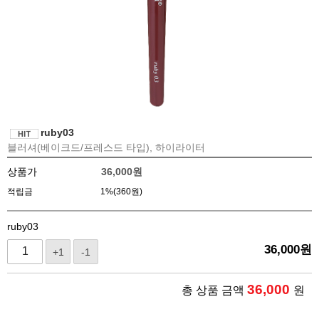
ruby03
블러셔(베이크드/프레스드 타입), 하이라이터
상품가
36,000
원
적립금
1%(360원)
ruby03
36,000
원
+1
-1
36,000
총 상품 금액
원