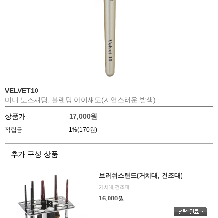
VELVET10
미니 노즈섀딩, 블렌딩 아이섀도(자연스러운 발색)
상품가
17,000
원
적립금
1%(170원)
추가 구성 상품
브러쉬스탠드(거치대, 건조대)
거치대,건조대
16,000
원