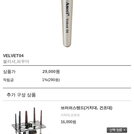
VELVET04
블러셔,파우더
상품가
29,000
원
적립금
1%(290원)
추가 구성 상품
브러쉬스탠드(거치대, 건조대)
거치대,건조대
16,000
원