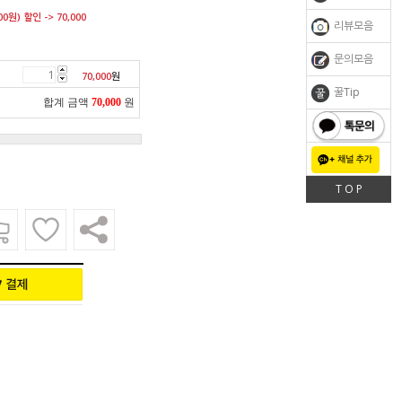
00원) 할인 -> 70,000
리뷰모음
문의모음
70,000
원
꿀Tip
합계 금액
70,000
원
톡문의
T O P