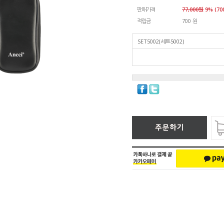
판매가격
77,000
원
9% (70
적립금
700 원
SET5002(세트5002)