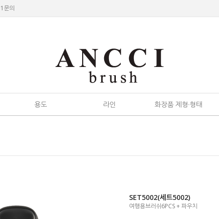
:1문의
용도
라인
화장품 제형·형태
SET5002(세트5002)
여행용브러쉬6PCS + 파우치