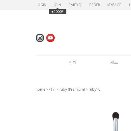
LOGIN
JOIN
CART(
0
)
ORDER
MYPAGE
1
+2000P
전체
세트
home
>
라인
>
ruby (Premium)
> ruby10