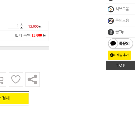
리뷰모음
문의모음
13,000
원
꿀Tip
합계 금액
13,000
원
톡문의
T O P