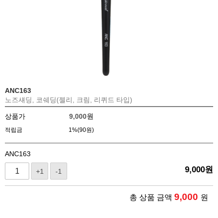
ANC163
노즈섀딩, 코쉐딩(젤리, 크림, 리퀴드 타입)
상품가
9,000
원
적립금
1%(90원)
ANC163
9,000
원
+1
-1
9,000
총 상품 금액
원