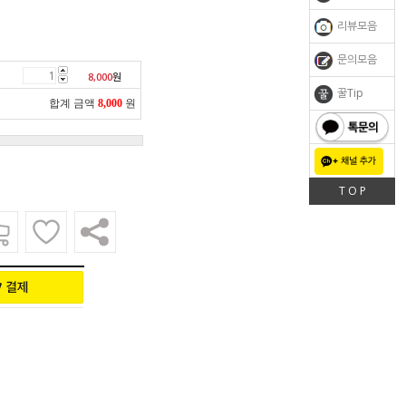
리뷰모음
문의모음
8,000
원
꿀Tip
합계 금액
8,000
원
톡문의
T O P