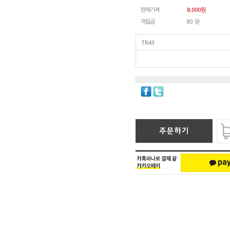
판매가격
8,000
원
적립금
80 원
TR43