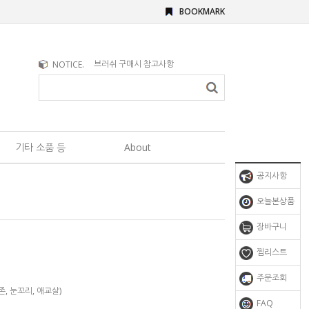
BOOKMARK
문의사항이 있을 때
NOTICE.
브러쉬 구매시 참고사항
기타 소품 등
About
공지사항
오늘본상품
장바구니
찜리스트
주문조회
, 눈꼬리, 애교살)
FAQ