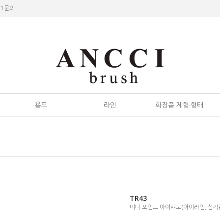
:1문의
용도
라인
화장품 제형·형태
TR43
미니 포인트 아이섀도(아이라인, 삼각존