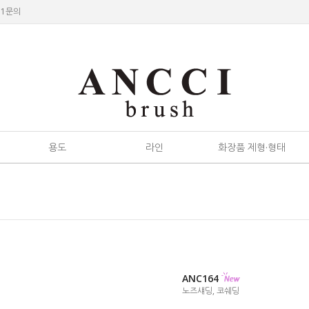
:1문의
용도
라인
화장품 제형·형태
ANC164
노즈섀딩, 코쉐딩