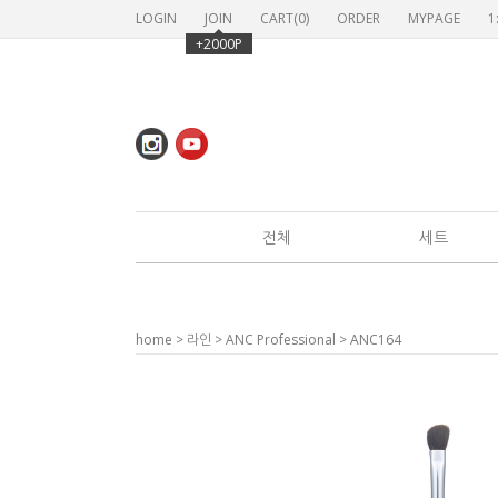
LOGIN
JOIN
CART(
0
)
ORDER
MYPAGE
1
+2000P
전체
세트
home
>
라인
>
ANC Professional
> ANC164