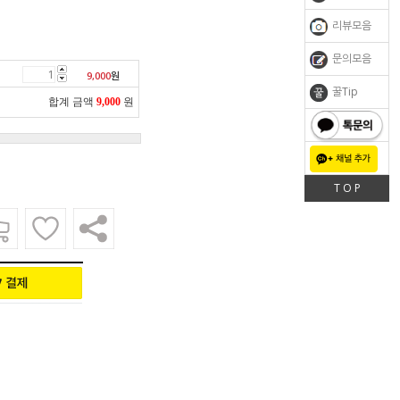
리뷰모음
문의모음
9,000
원
꿀Tip
합계 금액
9,000
원
톡문의
T O P