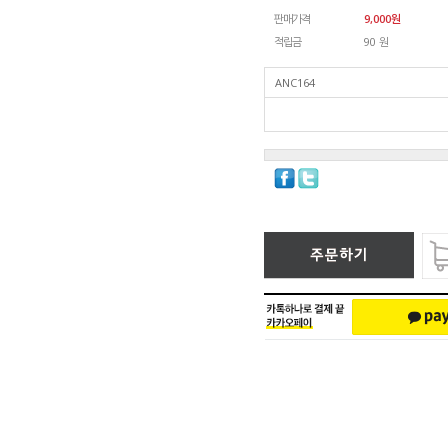
판매가격
9,000
원
적립금
90 원
ANC164