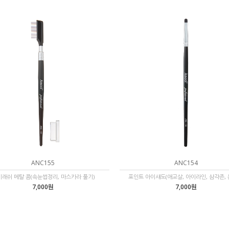
ANC155
ANC154
래쉬 메탈 콤(속눈썹정리, 마스카라 풀기)
포인트 아이섀도(애교살, 아이라인, 삼각존, 
7,000원
7,000원