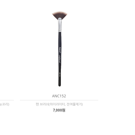
ANC152
눈꼬리)
팬 브러쉬(하이라이터, 잔여물제거)
7,000원