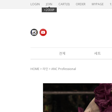
LOGIN
JOIN
CART(
0
)
ORDER
MYPAGE
1
+2000P
전체
세트
HOME
>
라인
>
ANC Professional