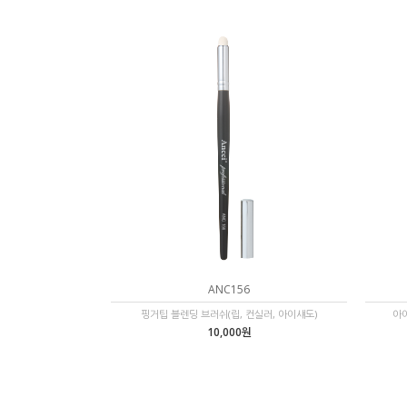
ANC156
핑거팁 블렌딩 브러쉬(립, 컨실러, 아이섀도)
아이
10,000원