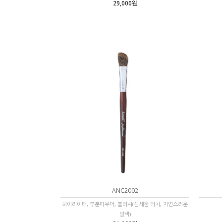
29,000원
ANC2002
하이라이터, 부분파우더, 블러셔(섬세한 터치, 자연스러운
발색)