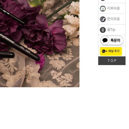
리뷰모음
문의모음
꿀Tip
톡문의
T O P