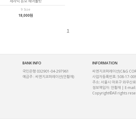
세라믹 돈모 헤어롤빗
9 Size
18,000원
1
BANK INFO
INFORMATION
국민은행 032901-04-297961
씨엔지코퍼레이션(C&G CORP.) |
예금주 : 씨엔지코퍼레이션(안황재)
사업자등록번호: 508-17-00
주소: 서울시 마포구 와우산로29
정보책임자: 안황재 | E-mail
Copyright©All rights rese