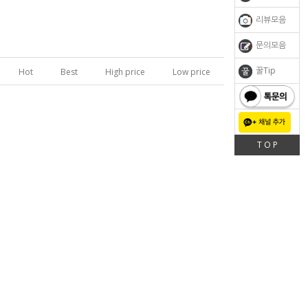
리뷰모음
문의모음
꿀Tip
Hot
Best
High price
Low price
톡문의
T O P