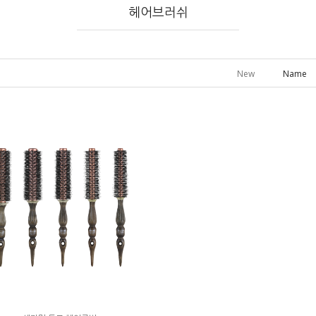
헤어브러쉬
New
Name