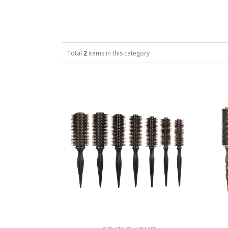
Total
2
items in this category