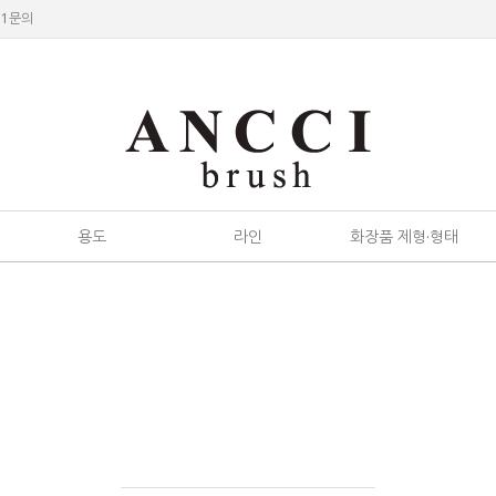
:1문의
용도
라인
화장품 제형·형태