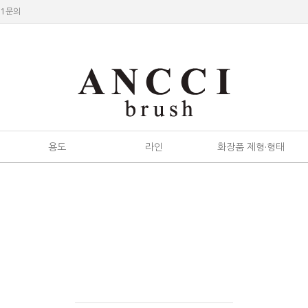
:1문의
용도
라인
화장품 제형·형태