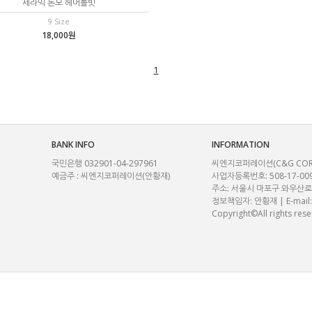
세라믹 돈모 헤어롤빗
9 Size
18,000원
1
BANK INFO
INFORMATION
국민은행 032901-04-297961
씨엔지코퍼레이션(C&G CORP.) |
예금주 : 씨엔지코퍼레이션(안황재)
사업자등록번호: 508-17-00
주소: 서울시 마포구 와우산로29
정보책임자: 안황재 | E-mail
Copyright©All rights rese