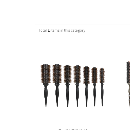
Total
2
items in this category