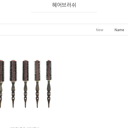
헤어브러쉬
New
Name