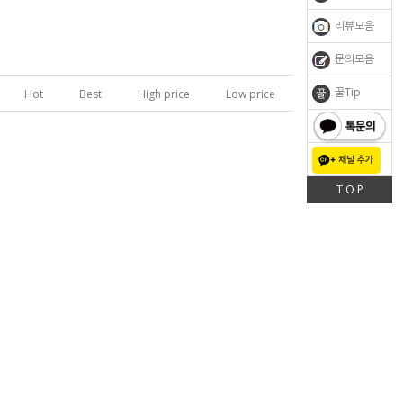
리뷰모음
문의모음
꿀Tip
Hot
Best
High price
Low price
톡문의
T O P